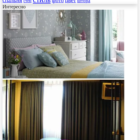
спальня
цвет
фото
стен
штора
Интересно