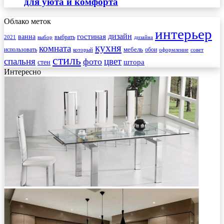
для уюта и комфорта
Облако меток
интерьер
гостиная
дизайн
ванна
выбрать
2021
выбор
дизайна
кухня
комната
мебель
использовать
который
обои
оформление
совет
стиль
спальня
цвет
фото
стен
штора
Интересно