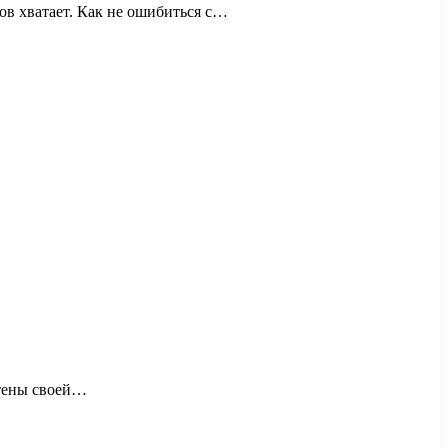
ов хватает. Как не ошибиться с…
стены своей…