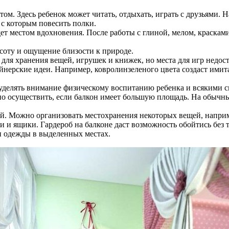
м. Здесь ребенок может читать, отдыхать, играть с друзьями. 
с которым повесить полки.
дет местом вдохновения. После работы с глиной, мелом, красками
асоту и ощущение близости к природе.
, для хранения вещей, игрушек и книжек, но места для игр недос
айнерские идеи. Например, ковролинзеленого цвета создаст ими
делять внимание физическому воспитанию ребенка и всякими сп
но осуществить, если балкон имеет большую площадь. На обычн
ой. Можно организовать местохранения некоторых вещей, напри
и и ящики. Гардероб на балконе даст возможность обойтись без 
и одежды в выделенных местах.