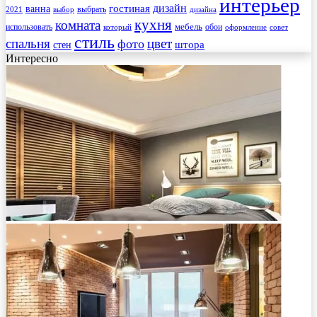
интерьер
гостиная
дизайн
ванна
выбрать
2021
выбор
дизайна
кухня
комната
мебель
использовать
который
обои
оформление
совет
стиль
спальня
цвет
фото
стен
штора
Интересно