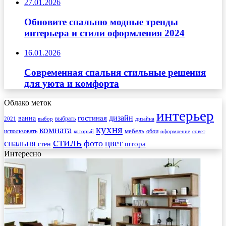
27.01.2026
Обновите спальню модные тренды
интерьера и стили оформления 2024
16.01.2026
Современная спальня стильные решения
для уюта и комфорта
Облако меток
интерьер
гостиная
дизайн
ванна
выбрать
2021
выбор
дизайна
кухня
комната
мебель
использовать
который
обои
оформление
совет
стиль
спальня
цвет
фото
стен
штора
Интересно