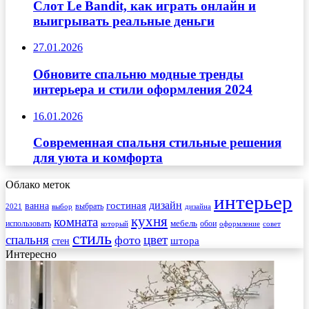
Слот Le Bandit, как играть онлайн и
выигрывать реальные деньги
27.01.2026
Обновите спальню модные тренды
интерьера и стили оформления 2024
16.01.2026
Современная спальня стильные решения
для уюта и комфорта
Облако меток
интерьер
гостиная
дизайн
ванна
выбрать
2021
выбор
дизайна
кухня
комната
мебель
использовать
который
обои
оформление
совет
стиль
спальня
цвет
фото
стен
штора
Интересно