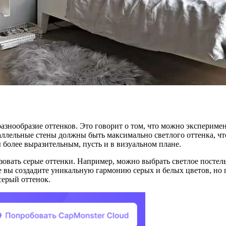
знообразие оттенков. Это говорит о том, что можно эксперимент
араллельные стены должны быть максимально светлого оттенка, ч
 более выразительным, пусть и в визуальном плане.
ьзовать серые оттенки. Например, можно выбрать светлое постел
чае вы создадите уникальную гармонию серых и белых цветов, но
серый оттенок.