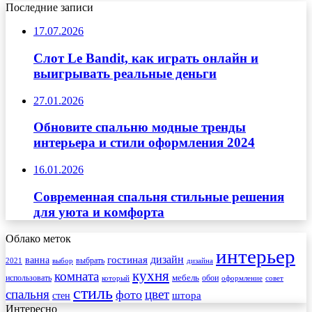
Последние записи
17.07.2026
Слот Le Bandit, как играть онлайн и
выигрывать реальные деньги
27.01.2026
Обновите спальню модные тренды
интерьера и стили оформления 2024
16.01.2026
Современная спальня стильные решения
для уюта и комфорта
Облако меток
интерьер
гостиная
дизайн
ванна
выбрать
2021
выбор
дизайна
кухня
комната
мебель
использовать
который
обои
оформление
совет
стиль
спальня
цвет
фото
стен
штора
Интересно