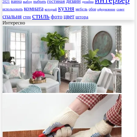
гостиная
дизайн
ванна
выбрать
2021
выбор
дизайна
кухня
комната
мебель
использовать
который
обои
оформление
совет
стиль
спальня
цвет
фото
стен
штора
Интересно