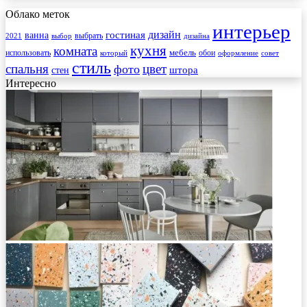
Облако меток
интерьер
гостиная
дизайн
ванна
выбрать
2021
выбор
дизайна
кухня
комната
мебель
использовать
который
обои
оформление
совет
стиль
спальня
цвет
фото
стен
штора
Интересно