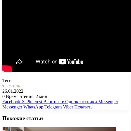
Теги
текстиль
26.01.2022
0
Время чтения: 2 мин.
Facebook
X
Pinterest
Вконтакте
Одноклассники
Messenger
Messenger
WhatsApp
Telegram
Viber
Печатать
Похожие статьи