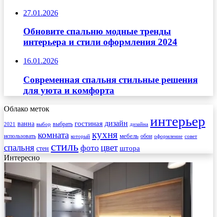
27.01.2026
Обновите спальню модные тренды
интерьера и стили оформления 2024
16.01.2026
Современная спальня стильные решения
для уюта и комфорта
Облако меток
интерьер
гостиная
дизайн
ванна
выбрать
2021
выбор
дизайна
кухня
комната
мебель
использовать
который
обои
оформление
совет
стиль
спальня
цвет
фото
стен
штора
Интересно