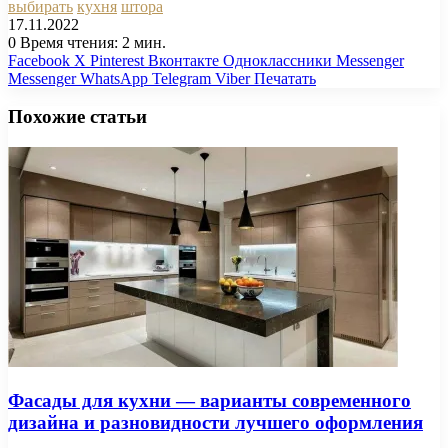
выбирать
кухня
штора
17.11.2022
0
Время чтения: 2 мин.
Facebook
X
Pinterest
Вконтакте
Одноклассники
Messenger
Messenger
WhatsApp
Telegram
Viber
Печатать
Похожие статьи
Фасады для кухни — варианты современного
дизайна и разновидности лучшего оформления