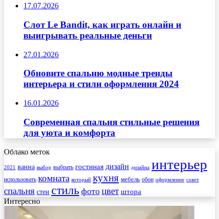
17.07.2026
Слот Le Bandit, как играть онлайн и
выигрывать реальные деньги
27.01.2026
Обновите спальню модные тренды
интерьера и стили оформления 2024
16.01.2026
Современная спальня стильные решения
для уюта и комфорта
Облако меток
интерьер
гостиная
дизайн
ванна
выбрать
2021
выбор
дизайна
кухня
комната
мебель
использовать
который
обои
оформление
совет
стиль
спальня
цвет
фото
стен
штора
Интересно