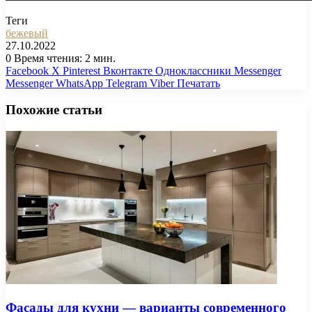
Теги
бежевый
27.10.2022
0
Время чтения: 2 мин.
Facebook
X
Pinterest
Вконтакте
Одноклассники
Messenger
Messenger
WhatsApp
Telegram
Viber
Печатать
Похожие статьи
Фасады для кухни — варианты современного