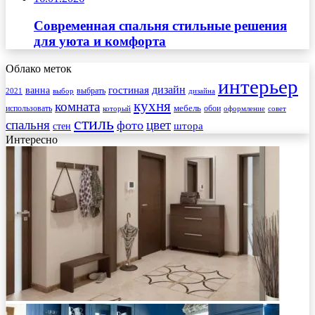
Современная спальня стильные решения
для уюта и комфорта
Облако меток
интерьер
гостиная
дизайн
ванна
выбрать
2021
выбор
дизайна
кухня
комната
мебель
использовать
который
обои
оформление
совет
стиль
спальня
цвет
фото
стен
штора
Интересно