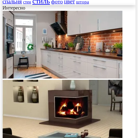
стиль
спальня
цвет
фото
стен
штора
Интересно