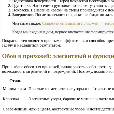
Подготовка поверхности. Перед покраской необходимо очи
Грунтовка. Нанесение грунтовки позволяет улучшить сцеп
Покраска. Нанесение краски на стены производится с по
Завершение. После окончания покраски необходимо дать
Читайте также:
Современный дизайн прихожей — тенден
Когда мы входим в дом, первое впечатление формируется 
Покраска стен является простым и эффективным способом прео
задачу и насладиться результатом.
Обои в прихожей: элегантный и функц
При выборе обоев для прихожей, важно учесть особенности да
возможность загрязнений и повреждений. Поэтому, помимо эс
Стиль
Минимализм
Простые геометрические узоры и нейтральные ц
Классика
Элегантные узоры, барочные мотивы и пастель
Современный
Яркие цвета, абстрактные узоры и нестандарт