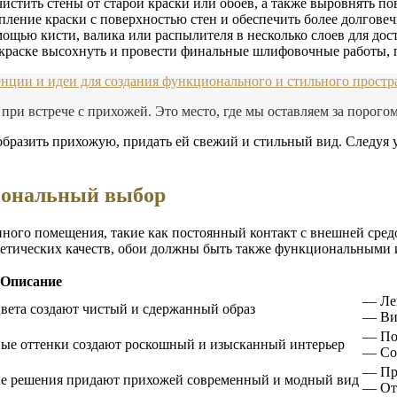
стить стены от старой краски или обоев, а также выровнять по
ление краски с поверхностью стен и обеспечить более долговеч
мощью кисти, валика или распылителя в несколько слоев для до
 краске высохнуть и провести финальные шлифовочные работы, 
ции и идеи для создания функционального и стильного простр
при встрече с прихожей. Это место, где мы оставляем за порогом
бразить прихожую, придать ей свежий и стильный вид. Следуя 
иональный выбор
нного помещения, такие как постоянный контакт с внешней сред
тетических качеств, обои должны быть также функциональными
Описание
— Лег
вета создают чистый и сдержанный образ
— Ви
— По
ные оттенки создают роскошный и изысканный интерьер
— Соз
— При
ные решения придают прихожей современный и модный вид
— Отл