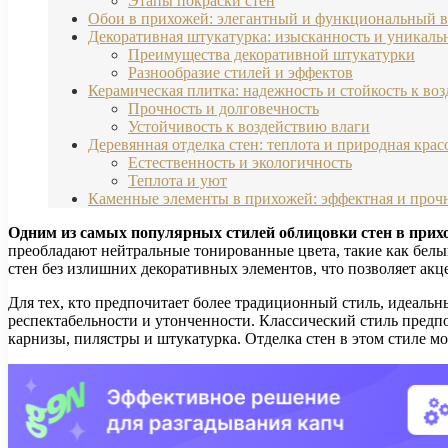
Этапы покраски стен
Обои в прихожей: элегантный и функциональный 
Декоративная штукатурка: изысканность и уникаль
Преимущества декоративной штукатурки
Разнообразие стилей и эффектов
Керамическая плитка: надежность и стойкость к во
Прочность и долговечность
Устойчивость к воздействию влаги
Деревянная отделка стен: теплота и природная крас
Естественность и экологичность
Теплота и уют
Каменные элементы в прихожей: эффектная и прочн
Одним из самых популярных стилей облицовки стен в прих
преобладают нейтральные тонированные цвета, такие как бел
стен без излишних декоративных элементов, что позволяет акц
Для тех, кто предпочитает более традиционный стиль, идеальн
респектабельности и утонченности. Классический стиль предпо
карнизы, пилястры и штукатурка. Отделка стен в этом стиле м