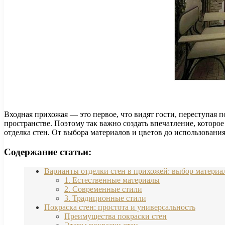
Входная прихожая — это первое, что видят гости, переступая п
пространстве. Поэтому так важно создать впечатление, котор
отделка стен. От выбора материалов и цветов до использовани
Содержание статьи:
Варианты отделки стен в прихожей: выбор материа
1. Естественные материалы
2. Современные стили
3. Традиционные стили
Покраска стен: простота и универсальность
Преимущества покраски стен