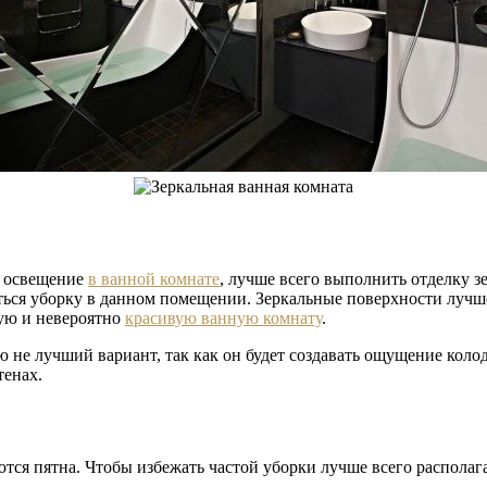
ь освещение
в ванной комнате
, лучше всего выполнить отделку з
иться уборку в данном помещении. Зеркальные поверхности лучш
ую и невероятно
красивую ванную комнату
.
 не лучший вариант, так как он будет создавать ощущение колод
тенах.
аются пятна. Чтобы избежать частой уборки лучше всего располаг