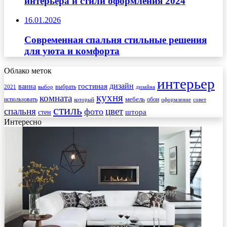
интерьера и стили оформления 2024
16.01.2026
Современная спальня стильные решения
для уюта и комфорта
Облако меток
интерьер
гостиная
дизайн
ванна
выбрать
2021
выбор
дизайна
кухня
комната
мебель
использовать
который
обои
оформление
совет
стиль
спальня
цвет
фото
стен
штора
Интересно