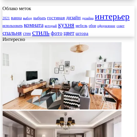
Облако меток
интерьер
гостиная
дизайн
ванна
выбрать
2021
выбор
дизайна
кухня
комната
мебель
использовать
который
обои
оформление
совет
стиль
спальня
цвет
фото
стен
штора
Интересно