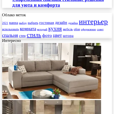
для уюта и комфорта
Облако меток
интерьер
гостиная
дизайн
ванна
выбрать
2021
выбор
дизайна
кухня
комната
мебель
использовать
который
обои
оформление
совет
стиль
спальня
цвет
фото
стен
штора
Интересно