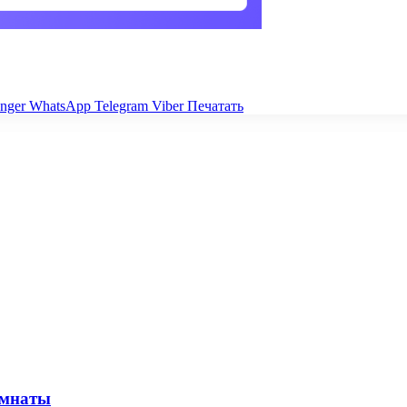
nger
WhatsApp
Telegram
Viber
Печатать
омнаты