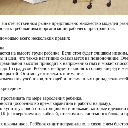
. На отечественном рынке представлено множество моделей раз
вовать требованиям к организации рабочего пространства.
 помощью всего нескольких правил:
ка.
тся на высоте груди ребёнка. Если стол будет слишком низким, 
ы и шеи, что также негативно сказывается на позвоночнике. Оч
неправильной высоты приводит к напряжению глаз и может спосо
до 15 градусов. Ребёнок не будет наклонять голову вперёд и м
 покрытий. Они могут отвлекать внимание;
азмещения учебников, тетрадей и письменных принадлежностей
 критериям:
 простаивать по мере взросления ребёнка.
бности (особенно во время карантина и работы на дому).
купить угловой стол, с ящиками и полками, которые идеально 
К (с отверстием для кабелей, отсеком для системного блока и п
кольников. Ребёнок сидит неправильно, в связи с чем быстро у