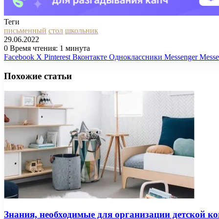
Теги
письменный
стол
школьник
29.06.2022
0
Время чтения: 1 минута
Facebook
X
Pinterest
Вконтакте
Одноклассники
Messenger
Messe
Похожие статьи
Знания, необходимые для организации детской к