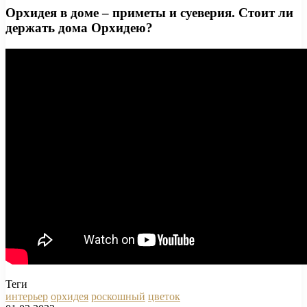
Орхидея в доме – приметы и суеверия. Стоит ли
держать дома Орхидею?
Теги
интерьер
орхидея
роскошный
цветок