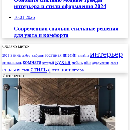
интерьера и стили оформления 2024
16.01.2026
Современная спальня стильные решения
для уюта и комфорта
Облако меток
интерьер
гостиная
дизайн
ванна
выбрать
2021
выбор
дизайна
кухня
комната
мебель
использовать
который
обои
оформление
совет
стиль
спальня
цвет
фото
стен
штора
Интересно