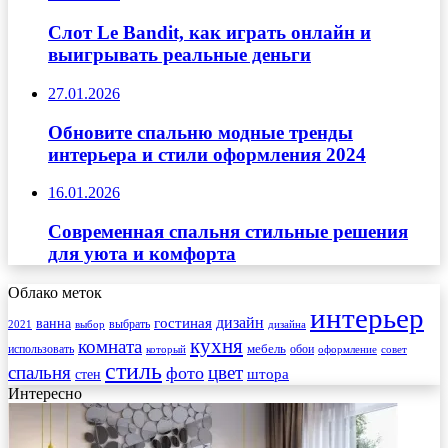
Слот Le Bandit, как играть онлайн и
выигрывать реальные деньги
27.01.2026
Обновите спальню модные тренды
интерьера и стили оформления 2024
16.01.2026
Современная спальня стильные решения
для уюта и комфорта
Облако меток
интерьер
гостиная
дизайн
ванна
выбрать
2021
выбор
дизайна
кухня
комната
мебель
использовать
который
обои
оформление
совет
стиль
спальня
цвет
фото
стен
штора
Интересно