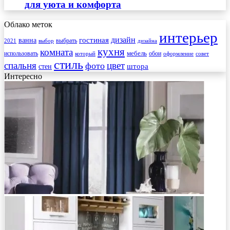
для уюта и комфорта
Облако меток
интерьер
гостиная
дизайн
ванна
выбрать
2021
выбор
дизайна
кухня
комната
мебель
использовать
который
обои
оформление
совет
стиль
спальня
цвет
фото
стен
штора
Интересно