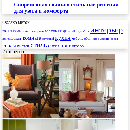
Современная спальня стильные решения
для уюта и комфорта
Облако меток
интерьер
гостиная
дизайн
ванна
выбрать
2021
выбор
дизайна
кухня
комната
мебель
использовать
который
обои
оформление
совет
стиль
спальня
цвет
фото
стен
штора
Интересно