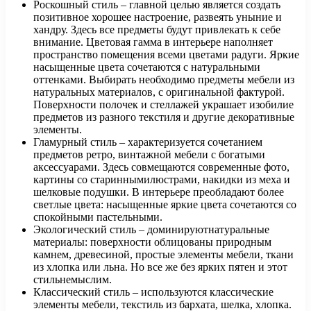
Роскошный стиль – главной целью является создать
позитивное хорошее настроение, развеять уныние и
хандру. Здесь все предметы будут привлекать к себе
внимание. Цветовая гамма в интерьере наполняет
пространство помещения всеми цветами радуги. Яркие
насыщенные цвета сочетаются с натуральными
оттенками. Выбирать необходимо предметы мебели из
натуральных материалов, с оригинальной фактурой.
Поверхности полочек и стеллажей украшает изобилие
предметов из разного текстиля и другие декоративные
элементы.
Гламурный стиль – характеризуется сочетанием
предметов ретро, винтажной мебели с богатыми
аксессуарами. Здесь совмещаются современные фото,
картины со стариннымилюстрами, накидки из меха и
шелковые подушки. В интерьере преобладают более
светлые цвета: насыщенные яркие цвета сочетаются со
спокойными пастельными.
Экологический стиль – доминируютнатуральные
материалы: поверхности облицованы природным
камнем, древесиной, простые элементы мебели, ткани
из хлопка или льна. Но все же без ярких пятен и этот
стильнемыслим.
Классический стиль – используются классические
элементы мебели, текстиль из бархата, шелка, хлопка.