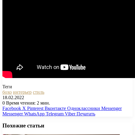
Теги
бохо
интерьер
стиль
18.02.2022
0
Время чтения: 2 мин.
Facebook
X
Pinterest
Вконтакте
Одноклассники
Messenger
Messenger
WhatsApp
Telegram
Viber
Печатать
Похожие статьи