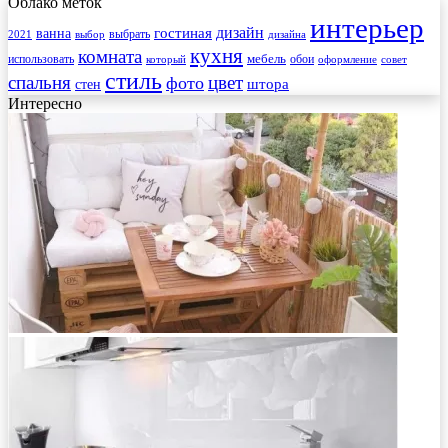
Облако меток
интерьер
гостиная
дизайн
ванна
выбрать
2021
выбор
дизайна
кухня
комната
мебель
использовать
который
обои
оформление
совет
стиль
спальня
цвет
фото
стен
штора
Интересно