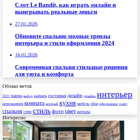
Слот Le Bandit, как играть онлайн и
выигрывать реальные деньги
27.01.2026
Обновите спальню модные тренды
интерьера и стили оформления 2024
16.01.2026
Современная спальня стильные решения
для уюта и комфорта
Облако меток
интерьер
гостиная
дизайн
ванна
выбрать
2021
выбор
дизайна
кухня
комната
мебель
использовать
который
обои
оформление
совет
стиль
спальня
цвет
фото
стен
штора
Интересно