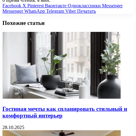
0
Время чтения: 4 мин.
Facebook
X
Pinterest
Вконтакте
Одноклассники
Messenger
Messenger
WhatsApp
Telegram
Viber
Печатать
Похожие статьи
Гостиная мечты как спланировать стильный и
комфортный интерьер
28.10.2025