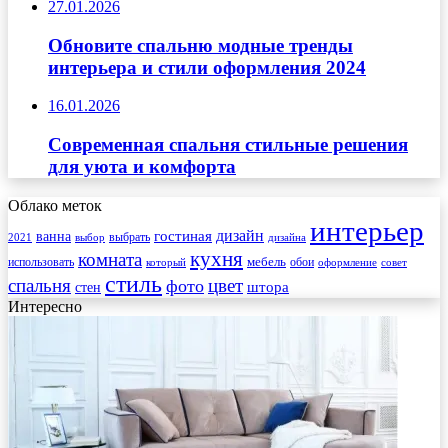
27.01.2026
Обновите спальню модные тренды
интерьера и стили оформления 2024
16.01.2026
Современная спальня стильные решения
для уюта и комфорта
Облако меток
интерьер
гостиная
дизайн
ванна
выбрать
2021
выбор
дизайна
кухня
комната
мебель
использовать
который
обои
оформление
совет
стиль
спальня
цвет
фото
стен
штора
Интересно