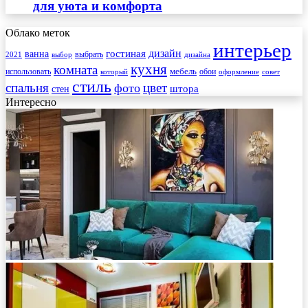
для уюта и комфорта
Облако меток
интерьер
гостиная
дизайн
ванна
выбрать
2021
выбор
дизайна
кухня
комната
мебель
использовать
который
обои
оформление
совет
стиль
спальня
цвет
фото
стен
штора
Интересно