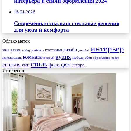
интерьера и стили оформления 2024
16.01.2026
Современная спальня стильные решения
для уюта и комфорта
Облако меток
интерьер
гостиная
дизайн
ванна
выбрать
2021
выбор
дизайна
кухня
комната
мебель
использовать
который
обои
оформление
совет
стиль
спальня
цвет
фото
стен
штора
Интересно