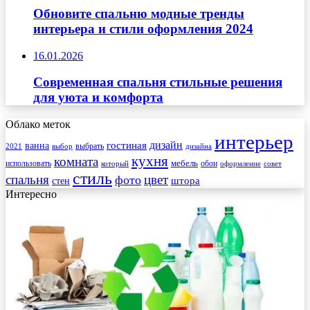
Обновите спальню модные тренды
интерьера и стили оформления 2024
16.01.2026
Современная спальня стильные решения
для уюта и комфорта
Облако меток
интерьер
гостиная
дизайн
ванна
выбрать
2021
выбор
дизайна
кухня
комната
мебель
использовать
который
обои
оформление
совет
стиль
спальня
цвет
фото
стен
штора
Интересно