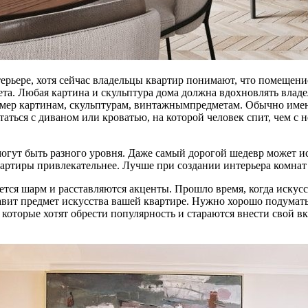
рьере, хотя сейчас владельцы квартир понимают, что помещение
ета. Любая картина и скульптура дома должна вдохновлять владе
имер картинам, скульптурам, винтажнымпредметам. Обычно имен
сстаться с диваном или кроватью, на которой человек спит, чем 
огут быть разного уровня. Даже самый дорогой шедевр может и
квартиры привлекательнее. Лучше при создании интерьера комнат
тся шарм и расставляются акценты. Прошло время, когда искусст
авит предмет искусства вашей квартире. Нужно хорошо подумать
которые хотят обрести популярность и стараются внести свой вк