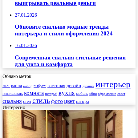
выигрывать реальные деньги
27.01.2026
Обновите спальню модные тренды
интерьера и стили оформления 2024
16.01.2026
Современная спальня стильные решения
для уюта и комфорта
Облако меток
интерьер
гостиная
дизайн
ванна
выбрать
2021
выбор
дизайна
кухня
комната
мебель
использовать
который
обои
оформление
совет
стиль
спальня
цвет
фото
стен
штора
Интересно