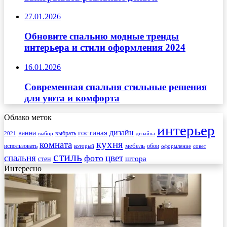
27.01.2026
Обновите спальню модные тренды
интерьера и стили оформления 2024
16.01.2026
Современная спальня стильные решения
для уюта и комфорта
Облако меток
интерьер
гостиная
дизайн
ванна
выбрать
2021
выбор
дизайна
кухня
комната
мебель
использовать
который
обои
оформление
совет
стиль
спальня
цвет
фото
стен
штора
Интересно