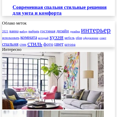
Современная спальня стильные решения
для уюта и комфорта
Облако меток
интерьер
гостиная
дизайн
ванна
выбрать
2021
выбор
дизайна
кухня
комната
мебель
использовать
который
обои
оформление
совет
стиль
спальня
цвет
фото
стен
штора
Интересно