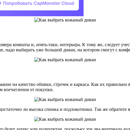
ера комнаты и, опять-таки, интерьера. К тому же, следует учест
ше, надо выбирать уже большой диван, на котором смогут с комф
ание на качество обивки, строчек и каркаса. Как их правильно
м впечатления от покупки.
 достаточно ли высока спинка и подлокотники. Так же обратите 
то будет латекс или полиуретан, поскольку эти два материала 