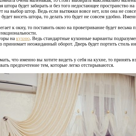
комната очень маленькая, то стоит выбирать максимально мален
 штора будет забирать и без того недостающее пространство на 
 на выбор штор. Ведь если вытяжки вовсе нет, или она не совсем
будет висеть штора, то делать это будет не совсем удобно. Име
гает к окну, то поставить окно на проветривание будет весьма 
функциональности.
шторы на
кухню
. Ведь стандартные кухонные варианты подразуме
ело принимает неожиданный оборот. Дверь будет портить стиль и
ать, что именно вы хотите видеть у себя на кухне, то принять в
авать предпочтение тем, которые легко отстирываются.