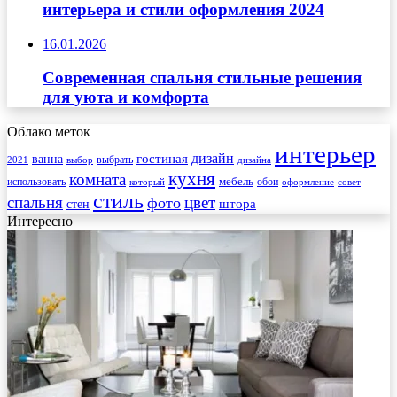
интерьера и стили оформления 2024
16.01.2026
Современная спальня стильные решения
для уюта и комфорта
Облако меток
интерьер
гостиная
дизайн
ванна
выбрать
2021
выбор
дизайна
кухня
комната
мебель
использовать
который
обои
оформление
совет
стиль
спальня
цвет
фото
стен
штора
Интересно