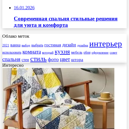
16.01.2026
Современная спальня стильные решения
для уюта и комфорта
Облако меток
интерьер
гостиная
дизайн
ванна
выбрать
2021
выбор
дизайна
кухня
комната
мебель
использовать
который
обои
оформление
совет
стиль
спальня
цвет
фото
стен
штора
Интересно