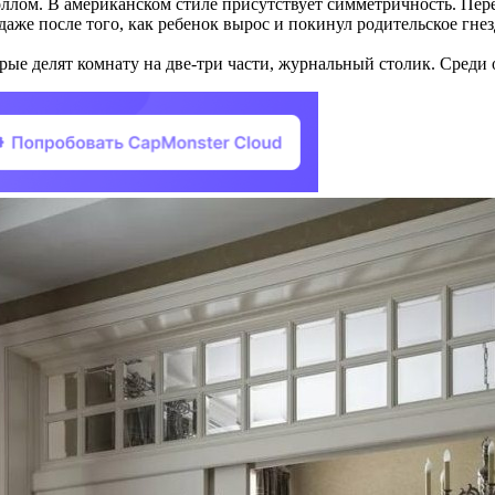
ллом. В американском стиле присутствует симметричность. Пере
 даже после того, как ребенок вырос и покинул родительское гн
орые делят комнату на две-три части, журнальный столик. Среди 