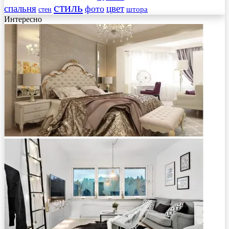
стиль
спальня
цвет
фото
стен
штора
Интересно