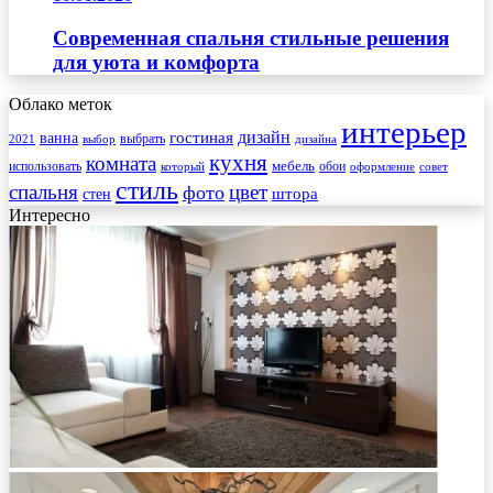
Современная спальня стильные решения
для уюта и комфорта
Облако меток
интерьер
гостиная
дизайн
ванна
выбрать
2021
выбор
дизайна
кухня
комната
мебель
использовать
который
обои
оформление
совет
стиль
спальня
цвет
фото
стен
штора
Интересно