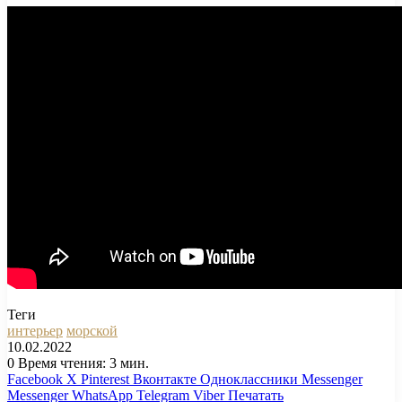
Теги
интерьер
морской
10.02.2022
0
Время чтения: 3 мин.
Facebook
X
Pinterest
Вконтакте
Одноклассники
Messenger
Messenger
WhatsApp
Telegram
Viber
Печатать