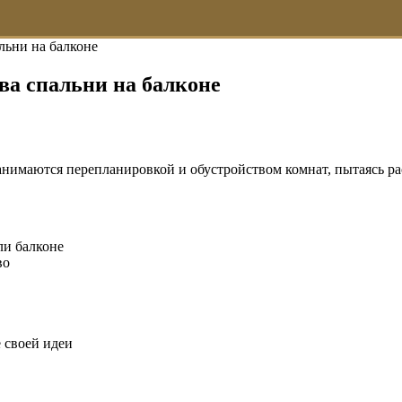
льни на балконе
ва спальни на балконе
имаются перепланировкой и обустройством комнат, пытаясь рас
ли балконе
во
 своей идеи