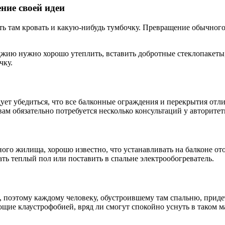
ние своей идеи
ть там кровать и какую-нибудь тумбочку. Превращение обычного
лоджию нужно хорошо утеплить, вставить добротные стеклопаке
чку.
ует убедиться, что все балконные ограждения и перекрытия от
вам обязательно потребуется несколько консультаций у авторите
ого жилища, хорошо известно, что устанавливать на балконе о
ть теплый пол или поставить в спальне электрообогреватель.
поэтому каждому человеку, обустроившему там спальню, придет
щие клаустрофобией, вряд ли смогут спокойно уснуть в таком 