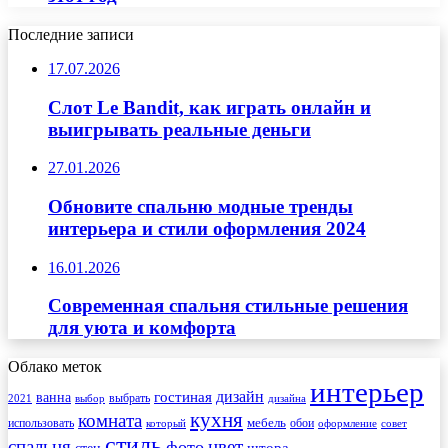
Последние записи
17.07.2026
Слот Le Bandit, как играть онлайн и
выигрывать реальные деньги
27.01.2026
Обновите спальню модные тренды
интерьера и стили оформления 2024
16.01.2026
Современная спальня стильные решения
для уюта и комфорта
Облако меток
интерьер
гостиная
дизайн
ванна
выбрать
2021
выбор
дизайна
кухня
комната
мебель
использовать
который
обои
оформление
совет
стиль
спальня
цвет
фото