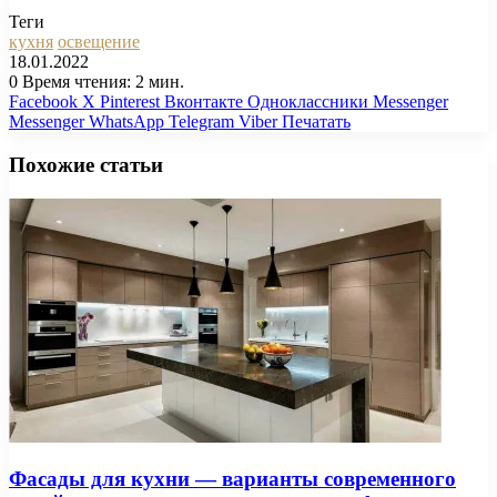
Теги
кухня
освещение
18.01.2022
0
Время чтения: 2 мин.
Facebook
X
Pinterest
Вконтакте
Одноклассники
Messenger
Messenger
WhatsApp
Telegram
Viber
Печатать
Похожие статьи
Фасады для кухни — варианты современного