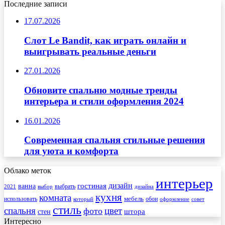
Последние записи
17.07.2026
Слот Le Bandit, как играть онлайн и
выигрывать реальные деньги
27.01.2026
Обновите спальню модные тренды
интерьера и стили оформления 2024
16.01.2026
Современная спальня стильные решения
для уюта и комфорта
Облако меток
интерьер
гостиная
дизайн
ванна
выбрать
2021
выбор
дизайна
кухня
комната
мебель
использовать
который
обои
оформление
совет
стиль
спальня
цвет
фото
стен
штора
Интересно