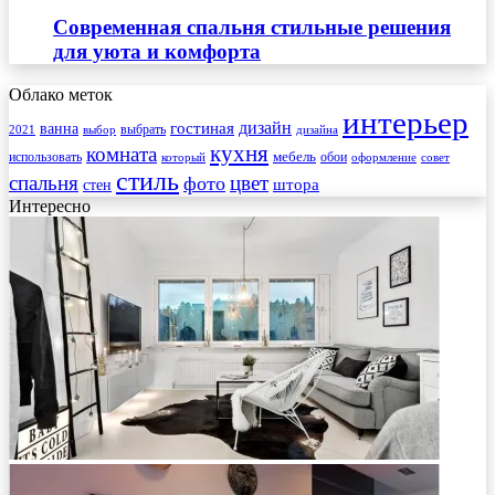
Современная спальня стильные решения
для уюта и комфорта
Облако меток
интерьер
гостиная
дизайн
ванна
выбрать
2021
выбор
дизайна
кухня
комната
мебель
использовать
который
обои
оформление
совет
стиль
спальня
цвет
фото
стен
штора
Интересно