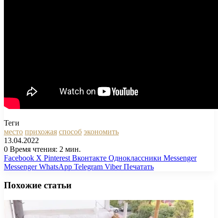
Теги
место
прихожая
способ
экономить
13.04.2022
0
Время чтения: 2 мин.
Facebook
X
Pinterest
Вконтакте
Одноклассники
Messenger
Messenger
WhatsApp
Telegram
Viber
Печатать
Похожие статьи