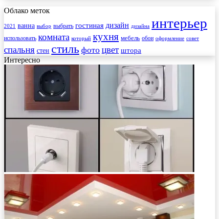
Облако меток
интерьер
гостиная
дизайн
ванна
выбрать
2021
выбор
дизайна
кухня
комната
мебель
использовать
который
обои
оформление
совет
стиль
спальня
цвет
фото
стен
штора
Интересно