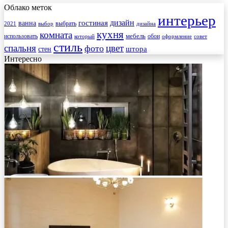
Облако меток
интерьер
гостиная
дизайн
ванна
выбрать
2021
выбор
дизайна
кухня
комната
мебель
использовать
который
обои
оформление
совет
стиль
спальня
цвет
фото
стен
штора
Интересно