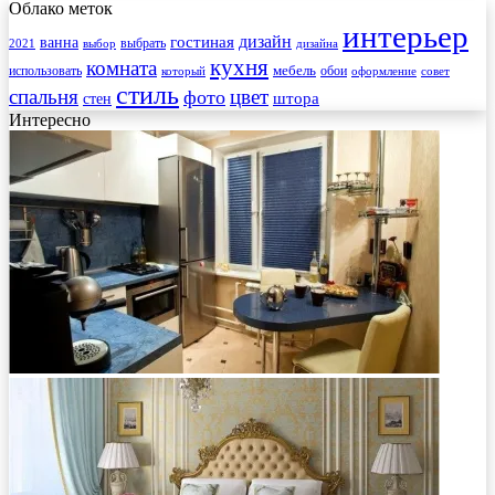
Облако меток
интерьер
гостиная
дизайн
ванна
выбрать
2021
выбор
дизайна
кухня
комната
мебель
использовать
который
обои
оформление
совет
стиль
спальня
цвет
фото
стен
штора
Интересно