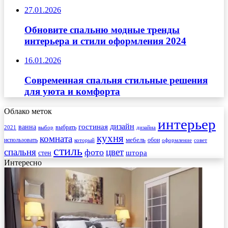
27.01.2026
Обновите спальню модные тренды
интерьера и стили оформления 2024
16.01.2026
Современная спальня стильные решения
для уюта и комфорта
Облако меток
интерьер
гостиная
дизайн
ванна
выбрать
2021
выбор
дизайна
кухня
комната
мебель
использовать
который
обои
оформление
совет
стиль
спальня
цвет
фото
стен
штора
Интересно